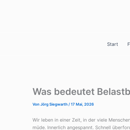
Zum
Inhalt
springen
Start
F
Was bedeutet Belastba
Von
Jörg Siegwarth
/
17 Mai, 2026
Wir leben in einer Zeit, in der viele Mensch
müde. Innerlich angespannt. Schnell überford